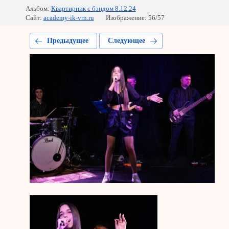
Альбом:
Квартирник с бэндом 8.12.24
Сайт:
academy-ik-vrn.ru
Изображение: 56/57
Предыдущее
Следующее