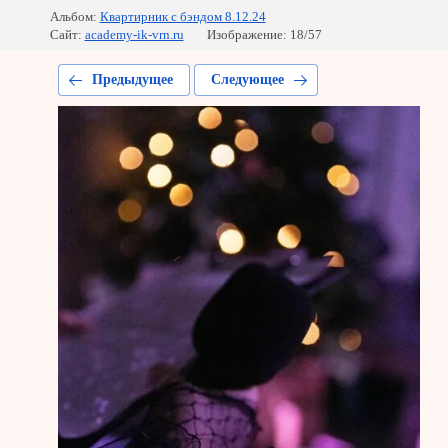
Альбом:
Квартирник с бэндом 8.12.24
Сайт:
academy-ik-vrn.ru
Изображение: 18/57
Предыдущее
Следующее