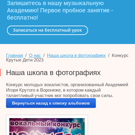
Запишитесь в нашу музыкальную
Академию! Первое пробное занятие -
бесплатно!
Записаться на бесплатный урок
Главная
  /  
О нас
  /  
Наша школа в фотографиях
  /  Конкурс 
Крутые Дети 2023
Наша школа в фотографиях
Конкурс молодых вокалистов, организованный Академией
Игоря Крутого в Воронеже, в котором каждый
талантливый участник мог попробовать свои силы.
Вернуться назад к списку альбомов